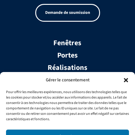
Demande de soumission
Fenêtres
Portes
Réalisations
Services
Gérer le consentement
Contact
Pour offrir les meilleures expériences, nous utilisons des technologies telles que
les cookies pour stocker et/ou accéder aux informations des appareils. Le fait de
Équipe
consentir à ces technologies nous permettra de traiter des données telles que le
comportement de navigation ou les ID uniques sur ce site. Le fait de ne pas
consentir ou de retirer son consentement peut avoir un effet négatif sur certaines
FAQ
caractéristiques et fonctions.
Carrière