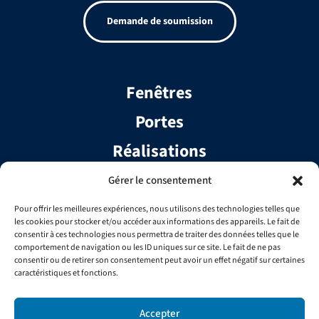
Demande de soumission
Fenêtres
Portes
Réalisations
Services
Gérer le consentement
Contact
Pour offrir les meilleures expériences, nous utilisons des technologies telles que
les cookies pour stocker et/ou accéder aux informations des appareils. Le fait de
Équipe
consentir à ces technologies nous permettra de traiter des données telles que le
comportement de navigation ou les ID uniques sur ce site. Le fait de ne pas
consentir ou de retirer son consentement peut avoir un effet négatif sur certaines
FAQ
caractéristiques et fonctions.
Carrière
Accepter